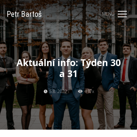
Petr Bartoš
MENU
Aktuální info: Týden 30
a 31
5.8. 2022
437x