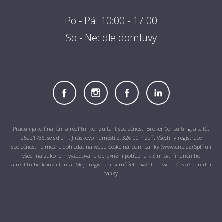
Po - Pá: 10:00 - 17:00
So - Ne: dle domluvy
Pracuji jako finanční a realitní konzultant společnosti Broker Consulting, a.s. IČ:
25221736, se sídlem: Jiráskovo náměstí 2, 326 00 Plzeň. Všechny registrace
společnosti je možné dohledat na webu České národní banky (www.cnb.cz) Splňuji
všechna zákonem vyžadovaná oprávnění potřebná k činnosti finančního
a realitního konzultanta. Moje registrace si můžete ověřit na webu České národní
banky.