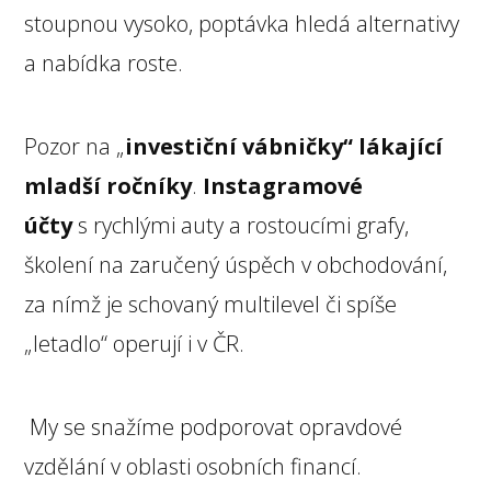
stoupnou vysoko, poptávka hledá alternativy
a nabídka roste.
Pozor na „
investiční vábničky“ lákající
mladší ročníky
.
Instagramové
účty
s rychlými auty a rostoucími grafy,
školení na zaručený úspěch v obchodování,
za nímž je schovaný multilevel či spíše
„letadlo“ operují i v ČR.
My se snažíme podporovat opravdové
vzdělání v oblasti osobních financí.