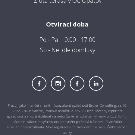
Žlutá terasa v OC Opatov
Otvírací doba
Po - Pá: 10:00 - 17:00
So - Ne: dle domluvy
Pracuji jako finanční a realitní konzultant společnosti Broker Consulting, a.s. IČ:
25221736, se sídlem: Jiráskovo náměstí 2, 326 00 Plzeň. Všechny registrace
společnosti je možné dohledat na webu České národní banky (www.cnb.cz) Splňuji
všechna zákonem vyžadovaná oprávnění potřebná k činnosti finančního
a realitního konzultanta. Moje registrace si můžete ověřit na webu České národní
banky.