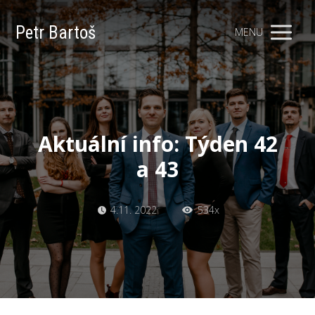
Petr Bartoš
MENU
Aktuální info: Týden 42
a 43
4.11. 2022
534x